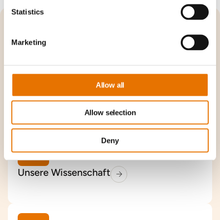
Statistics
Entdecken Sie Oncopeptides
Marketing
Allow all
Über uns
Allow selection
Deny
Unsere Wissenschaft