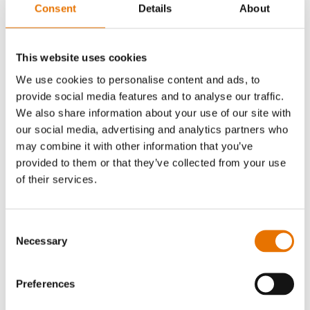
Consent
Details
About
beschäftigen.
Weiterlesen
This website uses cookies
Wissenschaft
We use cookies to personalise content and ads, to
provide social media features and to analyse our traffic.
Oncopeptides ist ein
We also share information about your use of our site with
wissenschafts- und
our social media, advertising and analytics partners who
datengetriebenes
may combine it with other information that you’ve
Unternehmen. Wir sind
provided to them or that they’ve collected from your use
innovativ, neugierig und
of their services.
engagieren uns dafür,
Innovationen zu Patienten
mit seltenen
Consent
hämatologischen
Necessary
Selection
Erkrankungen zu bringen.
Weiterlesen
Preferences