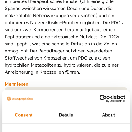
ein breites therapeutisches Fenster (d. h. eine große
Spanne zwischen wirksamen Dosen und Dosen, die
inakzeptable Nebenwirkungen verursachen) und ein
optimiertes Nutzen-Risiko-Profil ermöglichen. Die PDCs
sind um zwei Komponenten herum aufgebaut: einen
Peptidträger und eine zytotoxische Nutzlast. Die PDCs
sind lipophil, was eine schnelle Diffusion in die Zellen
ermöglicht. Der Peptidträger nutzt den veränderten
Stoffwechsel von Krebszellen, um PDC zu aktiven
hydrophilen Metaboliten zu hydrolysieren, die zu einer
Anreicherung in Krebszellen führen.
Mehr lesen
Erfahren Sie mehr über die PDC-Technologieplattform
MOLECULE
THERAPEUTIC AREA
Consent
Details
About
Melflufen
Multiples Myelom (RRMM)