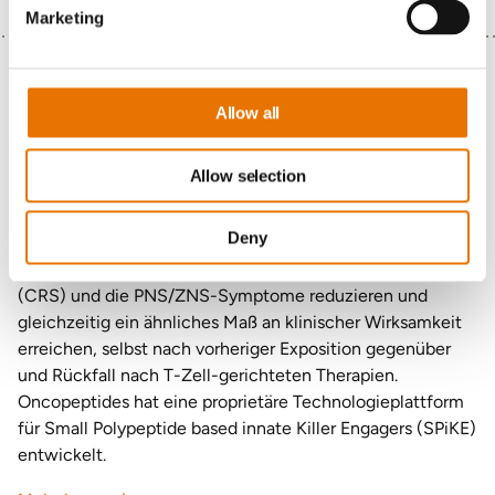
Marketing
Die SPiKE Technologieplattform
Allow all
Diese Forschung nutzt das Immunsystem, um Krebs zu
bekämpfen. Es hat sich von der Ausrichtung auf die T-
Allow selection
Zellen, wie z. B. die CAR-T-Therapie oder bispezifische
Antikörper, zu den natürlichen Killerzellen oder NK-Zellen
Deny
entwickelt. Dies kann die oft dosislimitierenden
Nebenwirkungen wie das Zytokinfreisetzungssyndrom
(CRS) und die PNS/ZNS-Symptome reduzieren und
gleichzeitig ein ähnliches Maß an klinischer Wirksamkeit
erreichen, selbst nach vorheriger Exposition gegenüber
und Rückfall nach T-Zell-gerichteten Therapien.
Oncopeptides hat eine proprietäre Technologieplattform
für Small Polypeptide based innate Killer Engagers (SPiKE)
entwickelt.