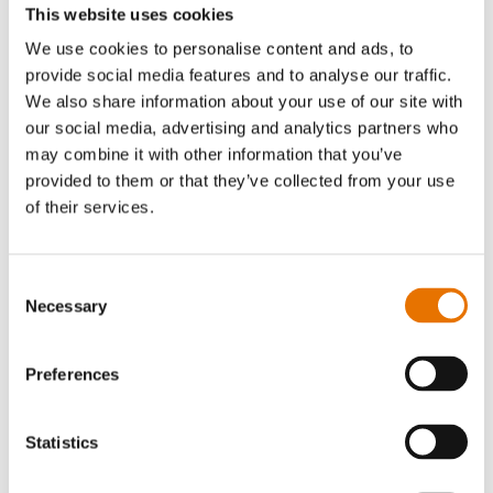
Das erste PDC mit einer alkylierenden Nutzlast
PHASE 4
This website uses cookies
We use cookies to personalise content and ads, to
provide social media features and to analyse our traffic.
We also share information about your use of our site with
OPD5
our social media, advertising and analytics partners who
Hematologic oder solid tumors
may combine it with other information that you’ve
OPD5 – Nachsorge PDC
PHASE 1
provided to them or that they’ve collected from your use
of their services.
OPDC3
klinischen Programms
Consent
Hematologic oder solid tumors
Necessary
Selection
OPDC3 – PDC der nächsten Generation
RESEARCH
Preferences
Gliopep
Glioblastoma
Statistics
siehe den regulatorischen Status von Melflufen
RESEARCH
hier